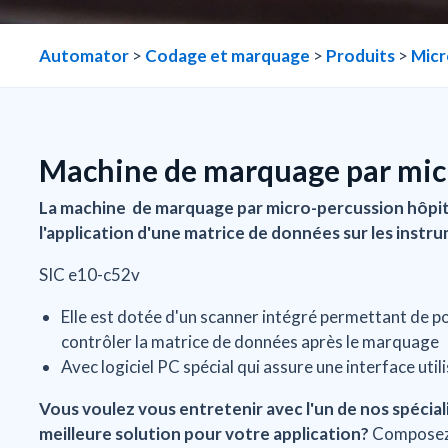
Marquage réalisé avec machine de marquage par micro-perc
Automator
>
Codage et marquage
>
Produits
>
Micr
Machine de marquage par micr
La machine de marquage par micro-percussion hôpit
l'application d'une matrice de données sur les instr
SIC e10-c52v
Elle est dotée d'un scanner intégré permettant de p
contrôler la matrice de données après le marquage
Avec logiciel PC spécial qui assure une interface util
Vous voulez vous entretenir avec l'un de nos spécial
meilleure solution pour votre application?
Composez