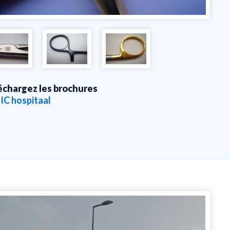
échargez les brochures
IC hospitaal