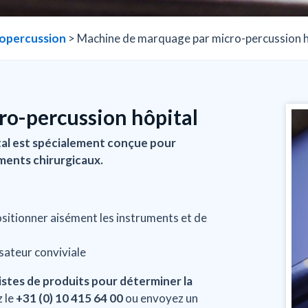
ussion hôpital
opercussion
>
Machine de marquage par micro-percussion h
o-percussion hôpital
al est spécialement conçue pour
uments chirurgicaux.
ositionner aisément les instruments et de
isateur conviviale
istes de produits pour déterminer la
 le
+31 (0) 10 415 64 00
ou envoyez un