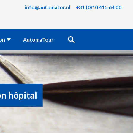
info@automator.nl
+31 (0)10 415 64 00
ion
AutomaTour
n hôpital