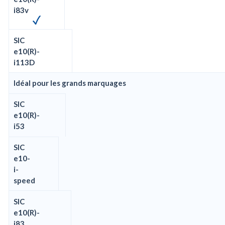
i83v
SIC
e10(R)-
i113D
Idéal pour les grands marquages
SIC
e10(R)-
i53
SIC
e10-
i-
speed
SIC
e10(R)-
i83