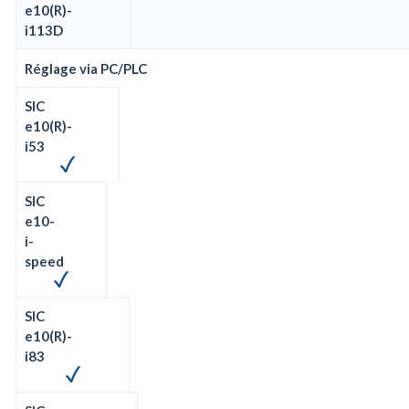
e10(R)-
i113D
Réglage via PC/PLC
SIC
e10(R)-
i53
SIC
e10-
i-
speed
SIC
e10(R)-
i83