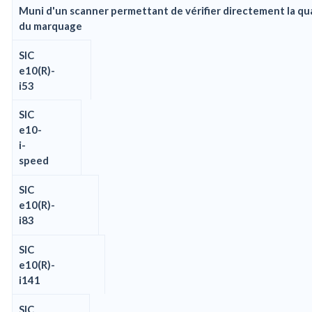
Muni d'un scanner permettant de vérifier directement la qu
du marquage
SIC
e10(R)-
i53
SIC
e10-
i-
speed
SIC
e10(R)-
i83
SIC
e10(R)-
i141
SIC