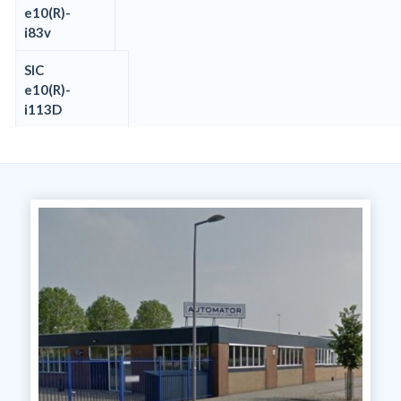
e10(R)-
i83v
SIC
e10(R)-
i113D