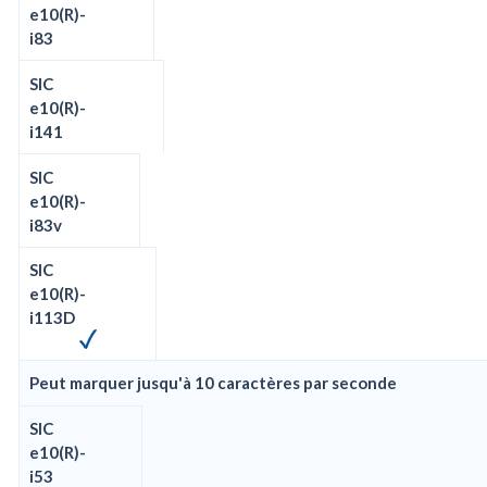
e10(R)-
i83
SIC
e10(R)-
i141
SIC
e10(R)-
i83v
SIC
e10(R)-
i113D
Peut marquer jusqu'à 10 caractères par seconde
SIC
e10(R)-
i53