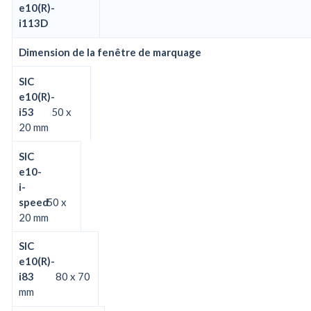
e10(R)-
i113D
Dimension de la fenêtre de marquage
SIC
e10(R)-
i53
50 x
20 mm
SIC
e10-
i-
speed
50 x
20 mm
SIC
e10(R)-
i83
80 x 70
mm