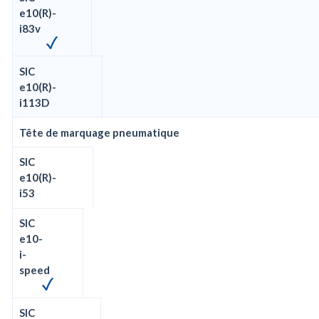
e10(R)-
i83v
SIC
e10(R)-
i113D
Tête de marquage pneumatique
SIC
e10(R)-
i53
SIC
e10-
i-
speed
SIC