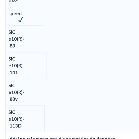
i-
speed
SIC
e10(R)-
i83
SIC
e10(R)-
i141
SIC
e10(R)-
i83v
SIC
e10(R)-
i113D
Idéal pour le marquage d'une matrice de données