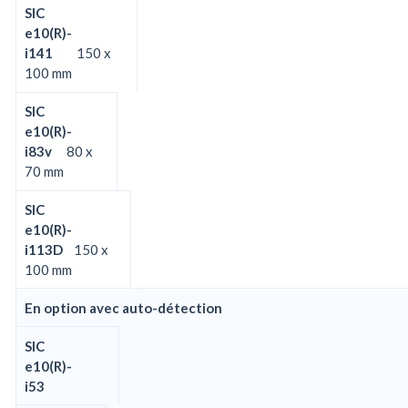
SIC
e10(R)-
i141
150 x
100 mm
SIC
e10(R)-
i83v
80 x
70 mm
SIC
e10(R)-
i113D
150 x
100 mm
En option avec auto-détection
SIC
e10(R)-
i53