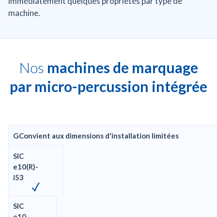
immédiatement quelques propriétés par type de
machine.
Nos
machines de marquage
par micro-percussion intégrée
G
Convient aux dimensions d'installation limitées
SIC
e10(R)-
i53
SIC
e10-