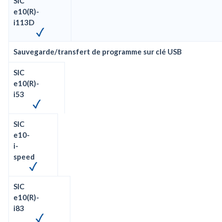
SIC
e10(R)-
i113D
Sauvegarde/transfert de programme sur clé USB
SIC
e10(R)-
i53
SIC
e10-
i-
speed
SIC
e10(R)-
i83