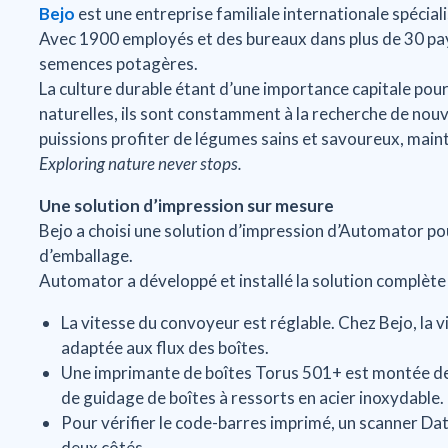
Bejo
est une entreprise familiale internationale spécia
Avec 1900 employés et des bureaux dans plus de 30 pays
semences potagères.
La culture durable étant d’une importance capitale po
naturelles, ils sont constamment à la recherche de nou
puissions profiter de légumes sains et savoureux, mainte
Exploring nature never stops.
Une solution d’impression sur mesure
Bejo a choisi une solution d’impression d’Automator po
d’emballage.
Automator a développé et installé la solution complète 
La vitesse du convoyeur est réglable. Chez Bejo, la v
adaptée aux flux des boîtes.
Une imprimante de boîtes Torus 501+ est montée d
de guidage de boîtes à ressorts en acier inoxydable.
Pour vérifier le code-barres imprimé, un scanner Dat
deux côtés.