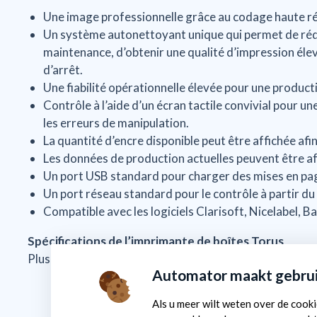
Une image professionnelle grâce au codage haute rés
Un système autonettoyant unique qui permet de réd
maintenance, d’obtenir une qualité d’impression élev
d’arrêt.
Une fiabilité opérationnelle élevée pour une product
Contrôle à l’aide d’un écran tactile convivial pour une 
les erreurs de manipulation.
La quantité d’encre disponible peut être affichée afi
Les données de production actuelles peuvent être affi
Un port USB standard pour charger des mises en pag
Un port réseau standard pour le contrôle à partir du 
Compatible avec les logiciels Clarisoft, Nicelabel, 
Spécifications de l’imprimante de boîtes Torus
Plus d’informations sur l’imprimante sont reprises dan
Automator maakt gebrui
Als u meer wilt weten over de cook