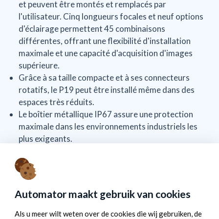
et peuvent être montés et remplacés par
l'utilisateur. Cinq longueurs focales et neuf options
d'éclairage permettent 45 combinaisons
différentes, offrant une flexibilité d'installation
maximale et une capacité d'acquisition d'images
supérieure.
Grâce à sa taille compacte et à ses connecteurs
rotatifs, le P19 peut être installé même dans des
espaces très réduits.
Le boîtier métallique IP67 assure une protection
maximale dans les environnements industriels les
plus exigeants.
Vous voulez en savoir plus?
Eddy Vanvoorden, notre spécialiste Datalogic, se fera
un plaisir de vous en parler. Envoyez un e-mail à
Automator maakt gebruik van cookies
info@automator.nl
ou appelez le
+31 (0)10 415 64 00
.
Als u meer wilt weten over de cookies die wij gebruiken, de