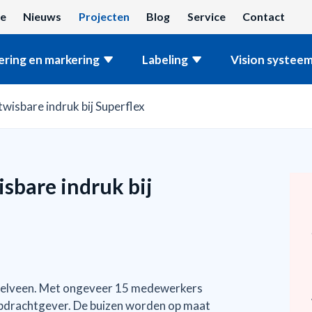
e
Nieuws
Projecten
Blog
Service
Contact
ring en markering
Labeling
Vision systeem
isbare indruk bij Superflex
sbare indruk bij
mstelveen. Met ongeveer 15 medewerkers
 opdrachtgever. De buizen worden op maat