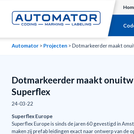
Hom
Code
Automator
>
Projecten
>
Dotmarkeerder maakt onuitw
Dotmarkeerder maakt onuitwi
Superflex
24-03-22
Superflex Europe
Superflex Europe is sinds de jaren 60 gevestigd in A
maken zij prefab leidingen exact naar ontwerp van de