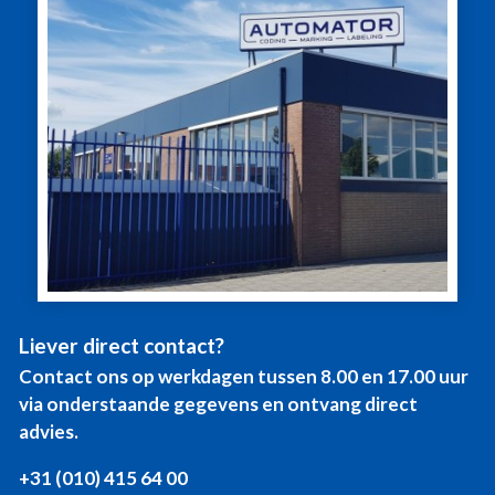
p63
p123
25
mm
evo
XL
SIC
120
mm
SIC
e10-
x
e10-
p123
25
p63
SIC
mm
e10D-
SIC
SIC
p63
e10-
e10-
SIC
p63
SIC
p123
e10D-
e10D-
p123
p63
SIC
e10D-
p123
Liever direct contact?
Contact ons op werkdagen tussen 8.00 en 17.00 uur
via onderstaande gegevens en ontvang direct
advies.
+31 (010) 415 64 00